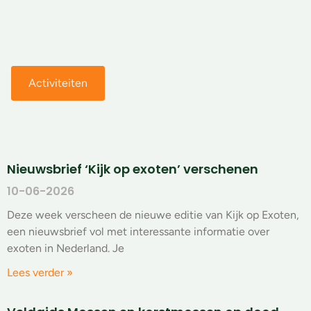
waarbij het zoeken en op naam brengen van soorten
centraal staat. Daarnaast verzamelt de BLWG
verspreidingsgegevens, doet onderzoek en geeft adviezen
voor natuurbeheer en beleid.
Activiteiten
Over de BLWG
Nieuwsbrief ‘Kijk op exoten’ verschenen
10-06-2026
Deze week verscheen de nieuwe editie van Kijk op Exoten,
een nieuwsbrief vol met interessante informatie over
exoten in Nederland. Je
Lees verder »