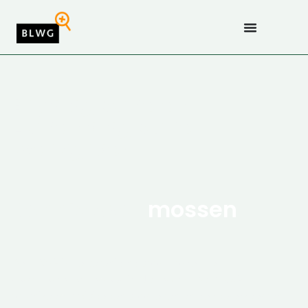
Bryologische en
Lichenologische
Werkgroep
Kennis over
mossen
De BLWG is de vereniging voor mossen- en
korstmossenonderzoek in Nederland. De BLWG
organiseert activiteiten voor leden en geïnteresseerden