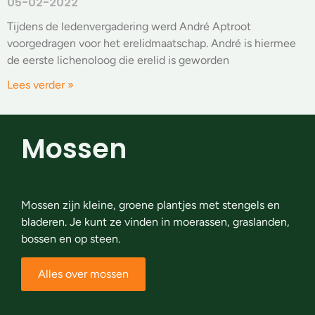
05-02-2022
Tijdens de ledenvergadering werd André Aptroot
voorgedragen voor het erelidmaatschap. André is hiermee
de eerste lichenoloog die erelid is geworden
Lees verder »
Mossen
Mossen zijn kleine, groene plantjes met stengels en
bladeren. Je kunt ze vinden in moerassen, graslanden,
bossen en op steen.
Alles over mossen