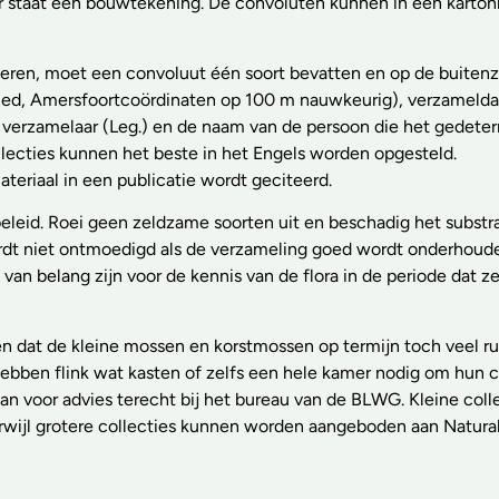
r staat een bouwtekening. De convoluten kunnen in een karto
deren, moet een convoluut één soort bevatten en op de buitenz
bied, Amersfoortcoördinaten op 100 m nauwkeurig), verzameld
 verzamelaar (Leg.) en de naam van de persoon die het gedete
llecties kunnen het beste in het Engels worden opgesteld.
riaal in een publicatie wordt geciteerd.
eleid. Roei geen zeldzame soorten uit en beschadig het substr
rdt niet ontmoedigd als de verzameling goed wordt onderhoud
an belang zijn voor de kennis van de flora in de periode dat z
en dat de kleine mossen en korstmossen op termijn toch veel r
ben flink wat kasten of zelfs een hele kamer nodig om hun c
 kan voor advies terecht bij het bureau van de BLWG. Kleine coll
wijl grotere collecties kunnen worden aangeboden aan Natural