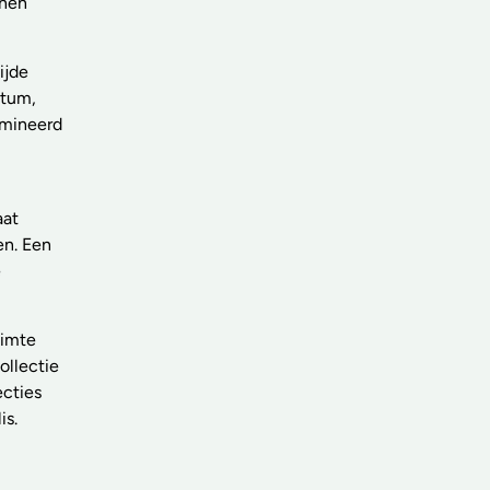
nnen
ijde
atum,
rmineerd
aat
en. Een
e
uimte
ollectie
ecties
is.