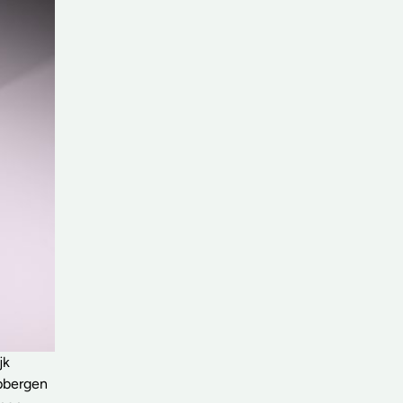
jk
pbergen