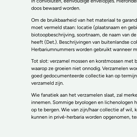
in convoluten, eenvoudige envelopjes. Hieronde
doos bewaard worden.
Om de bruikbaarheid van het materiaal te garan
moet vermeld staan: locatie (plaatsnaam en ge
biotoopbeschrijving, soortnaam, de naam van de
heeft (Det.). Beschrijvingen van buitenlandse co
Herbariumnummers worden gebruikt wanneer mate
Tot slot: verzamel mossen en korstmossen met b
waarop ze groeien niet onnodig. Verzamelen wo
goed gedocumenteerde collectie kan op termijn v
verzameld zijn.
Wie fanatiek aan het verzamelen slaat, zal merk
innemen. Sommige bryologen en lichenologen heb
op te bergen. Wie van zijn/haar collectie af wil,
kunnen in privé-herbaria worden opgenomen, ter