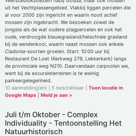
Veerstalblokboezem nabij Gouda, maar ook mossen
uit het Vechtplassengebied. Vlakbij liggen percelen die
al voor 2000 zijn ingericht en waarin nooit actief
mossen zijn ingebracht. We bezoeken zowel de
jongste als de wat oudere plagpercelen en ook het
oude, verdroogde blauwgrasland/heischrale grasland
bij de eendenkooi, waarin naast mossen ook enkele
Cladonia
-soorten groeien. Start: 10:00 uur bij
Restaurant De Loet (Kerkweg 279, Lekkerkerk) langs
de provinciale weg N210. Daarvandaan carpoolen we,
want bij de excursieterreinen is te weinig
parkeergelegenheid.
10 aanmelding(en) | 5 beschikbaar |
Toon locatie in
Google Maps
|
Meld je aan >
Juli t/m Oktober - Complex
Individuality - Tentoonstelling Het
Natuurhistorisch