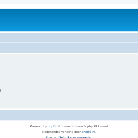
d
Powered by
phpBB
® Forum Software © phpBB Limited
Nederlandse vertaling door
phpBB.nl
.
Privacy
|
Gebruikersvoorwaarden