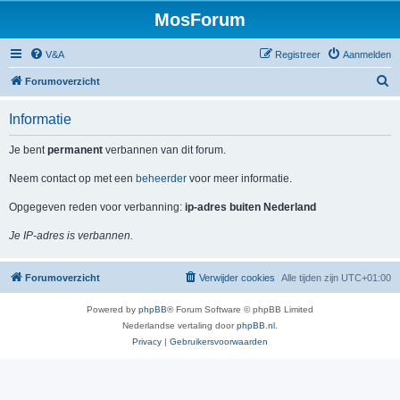
MosForum
V&A
Registreer
Aanmelden
Z
Forumoverzicht
o
Informatie
e
k
Je bent
permanent
verbannen van dit forum.
Neem contact op met een
beheerder
voor meer informatie.
Opgegeven reden voor verbanning:
ip-adres buiten Nederland
Je IP-adres is verbannen.
Forumoverzicht
Verwijder cookies
Alle tijden zijn
UTC+01:00
Powered by
phpBB
® Forum Software © phpBB Limited
Nederlandse vertaling door
phpBB.nl
.
Privacy
|
Gebruikersvoorwaarden