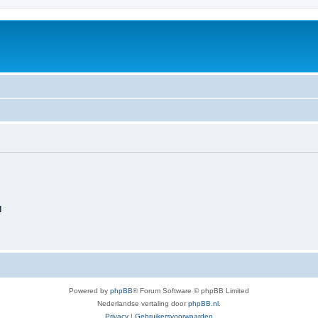
d
Powered by
phpBB
® Forum Software © phpBB Limited
Nederlandse vertaling door
phpBB.nl
.
Privacy
|
Gebruikersvoorwaarden