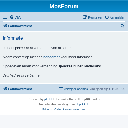
MosForum
V&A
Registreer
Aanmelden
Z
Forumoverzicht
o
Informatie
e
k
Je bent
permanent
verbannen van dit forum.
Neem contact op met een
beheerder
voor meer informatie.
Opgegeven reden voor verbanning:
ip-adres buiten Nederland
Je IP-adres is verbannen.
Forumoverzicht
Verwijder cookies
Alle tijden zijn
UTC+01:00
Powered by
phpBB
® Forum Software © phpBB Limited
Nederlandse vertaling door
phpBB.nl
.
Privacy
|
Gebruikersvoorwaarden