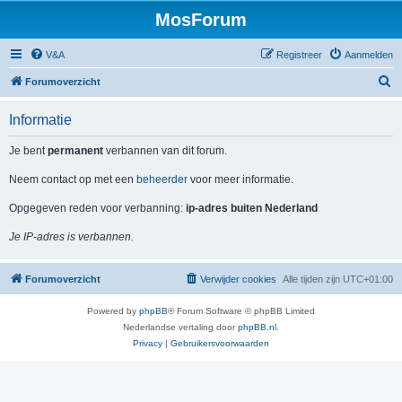
MosForum
V&A
Registreer
Aanmelden
Z
Forumoverzicht
o
Informatie
e
k
Je bent
permanent
verbannen van dit forum.
Neem contact op met een
beheerder
voor meer informatie.
Opgegeven reden voor verbanning:
ip-adres buiten Nederland
Je IP-adres is verbannen.
Forumoverzicht
Verwijder cookies
Alle tijden zijn
UTC+01:00
Powered by
phpBB
® Forum Software © phpBB Limited
Nederlandse vertaling door
phpBB.nl
.
Privacy
|
Gebruikersvoorwaarden