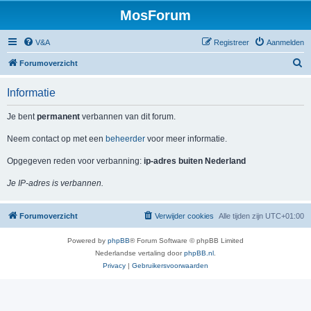
MosForum
V&A
Registreer
Aanmelden
Z
Forumoverzicht
o
Informatie
e
k
Je bent
permanent
verbannen van dit forum.
Neem contact op met een
beheerder
voor meer informatie.
Opgegeven reden voor verbanning:
ip-adres buiten Nederland
Je IP-adres is verbannen.
Forumoverzicht
Verwijder cookies
Alle tijden zijn
UTC+01:00
Powered by
phpBB
® Forum Software © phpBB Limited
Nederlandse vertaling door
phpBB.nl
.
Privacy
|
Gebruikersvoorwaarden