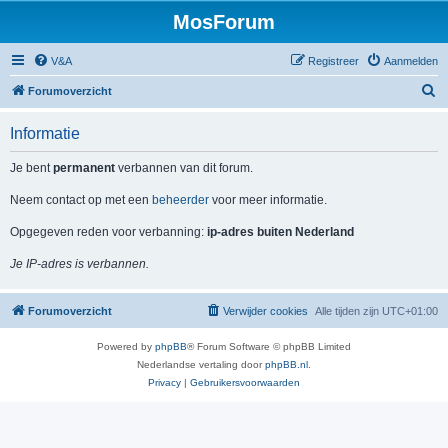
MosForum
V&A
Registreer
Aanmelden
Z
Forumoverzicht
o
Informatie
e
k
Je bent
permanent
verbannen van dit forum.
Neem contact op met een
beheerder
voor meer informatie.
Opgegeven reden voor verbanning:
ip-adres buiten Nederland
Je IP-adres is verbannen.
Forumoverzicht
Verwijder cookies
Alle tijden zijn
UTC+01:00
Powered by
phpBB
® Forum Software © phpBB Limited
Nederlandse vertaling door
phpBB.nl
.
Privacy
|
Gebruikersvoorwaarden