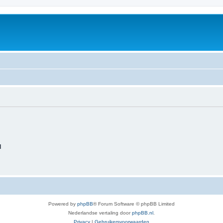
d
Powered by
phpBB
® Forum Software © phpBB Limited
Nederlandse vertaling door
phpBB.nl
.
Privacy
|
Gebruikersvoorwaarden