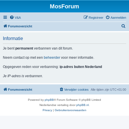
MosForum
V&A
Registreer
Aanmelden
Z
Forumoverzicht
o
Informatie
e
k
Je bent
permanent
verbannen van dit forum.
Neem contact op met een
beheerder
voor meer informatie.
Opgegeven reden voor verbanning:
ip-adres buiten Nederland
Je IP-adres is verbannen.
Forumoverzicht
Verwijder cookies
Alle tijden zijn
UTC+01:00
Powered by
phpBB
® Forum Software © phpBB Limited
Nederlandse vertaling door
phpBB.nl
.
Privacy
|
Gebruikersvoorwaarden