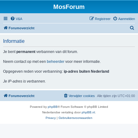
MosForum
V&A
Registreer
Aanmelden
Z
Forumoverzicht
o
Informatie
e
k
Je bent
permanent
verbannen van dit forum.
Neem contact op met een
beheerder
voor meer informatie.
Opgegeven reden voor verbanning:
ip-adres buiten Nederland
Je IP-adres is verbannen.
Forumoverzicht
Verwijder cookies
Alle tijden zijn
UTC+01:00
Powered by
phpBB
® Forum Software © phpBB Limited
Nederlandse vertaling door
phpBB.nl
.
Privacy
|
Gebruikersvoorwaarden