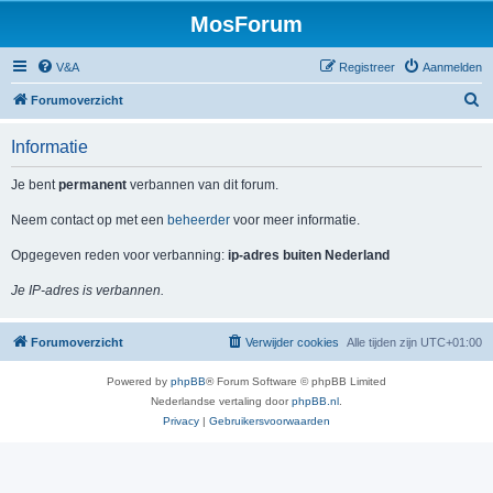
MosForum
V&A
Registreer
Aanmelden
Z
Forumoverzicht
o
Informatie
e
k
Je bent
permanent
verbannen van dit forum.
Neem contact op met een
beheerder
voor meer informatie.
Opgegeven reden voor verbanning:
ip-adres buiten Nederland
Je IP-adres is verbannen.
Forumoverzicht
Verwijder cookies
Alle tijden zijn
UTC+01:00
Powered by
phpBB
® Forum Software © phpBB Limited
Nederlandse vertaling door
phpBB.nl
.
Privacy
|
Gebruikersvoorwaarden