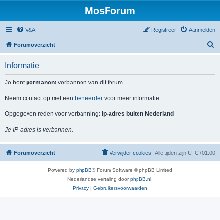
MosForum
V&A
Registreer
Aanmelden
Z
Forumoverzicht
o
Informatie
e
k
Je bent
permanent
verbannen van dit forum.
Neem contact op met een
beheerder
voor meer informatie.
Opgegeven reden voor verbanning:
ip-adres buiten Nederland
Je IP-adres is verbannen.
Forumoverzicht
Verwijder cookies
Alle tijden zijn
UTC+01:00
Powered by
phpBB
® Forum Software © phpBB Limited
Nederlandse vertaling door
phpBB.nl
.
Privacy
|
Gebruikersvoorwaarden