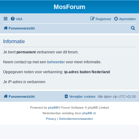
MosForum
V&A
Registreer
Aanmelden
Z
Forumoverzicht
o
Informatie
e
k
Je bent
permanent
verbannen van dit forum.
Neem contact op met een
beheerder
voor meer informatie.
Opgegeven reden voor verbanning:
ip-adres buiten Nederland
Je IP-adres is verbannen.
Forumoverzicht
Verwijder cookies
Alle tijden zijn
UTC+01:00
Powered by
phpBB
® Forum Software © phpBB Limited
Nederlandse vertaling door
phpBB.nl
.
Privacy
|
Gebruikersvoorwaarden