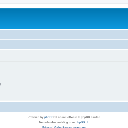
d
Powered by
phpBB
® Forum Software © phpBB Limited
Nederlandse vertaling door
phpBB.nl
.
Privacy
|
Gebruikersvoorwaarden