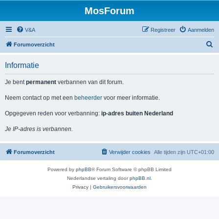
MosForum
V&A
Registreer
Aanmelden
Z
Forumoverzicht
o
Informatie
e
k
Je bent
permanent
verbannen van dit forum.
Neem contact op met een
beheerder
voor meer informatie.
Opgegeven reden voor verbanning:
ip-adres buiten Nederland
Je IP-adres is verbannen.
Forumoverzicht
Verwijder cookies
Alle tijden zijn
UTC+01:00
Powered by
phpBB
® Forum Software © phpBB Limited
Nederlandse vertaling door
phpBB.nl
.
Privacy
|
Gebruikersvoorwaarden