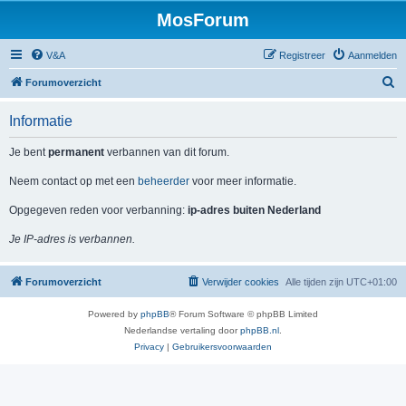
MosForum
V&A
Registreer
Aanmelden
Z
Forumoverzicht
o
Informatie
e
k
Je bent
permanent
verbannen van dit forum.
Neem contact op met een
beheerder
voor meer informatie.
Opgegeven reden voor verbanning:
ip-adres buiten Nederland
Je IP-adres is verbannen.
Forumoverzicht
Verwijder cookies
Alle tijden zijn
UTC+01:00
Powered by
phpBB
® Forum Software © phpBB Limited
Nederlandse vertaling door
phpBB.nl
.
Privacy
|
Gebruikersvoorwaarden