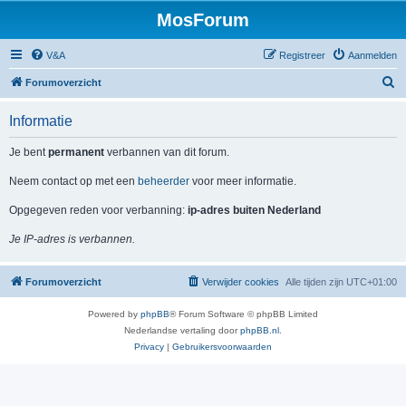
MosForum
V&A
Registreer
Aanmelden
Z
Forumoverzicht
o
Informatie
e
k
Je bent
permanent
verbannen van dit forum.
Neem contact op met een
beheerder
voor meer informatie.
Opgegeven reden voor verbanning:
ip-adres buiten Nederland
Je IP-adres is verbannen.
Forumoverzicht
Verwijder cookies
Alle tijden zijn
UTC+01:00
Powered by
phpBB
® Forum Software © phpBB Limited
Nederlandse vertaling door
phpBB.nl
.
Privacy
|
Gebruikersvoorwaarden