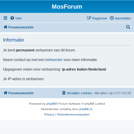
MosForum
V&A
Registreer
Aanmelden
Z
Forumoverzicht
o
Informatie
e
k
Je bent
permanent
verbannen van dit forum.
Neem contact op met een
beheerder
voor meer informatie.
Opgegeven reden voor verbanning:
ip-adres buiten Nederland
Je IP-adres is verbannen.
Forumoverzicht
Verwijder cookies
Alle tijden zijn
UTC+01:00
Powered by
phpBB
® Forum Software © phpBB Limited
Nederlandse vertaling door
phpBB.nl
.
Privacy
|
Gebruikersvoorwaarden