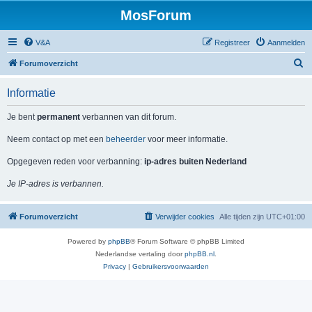
MosForum
V&A
Registreer
Aanmelden
Z
Forumoverzicht
o
Informatie
e
k
Je bent
permanent
verbannen van dit forum.
Neem contact op met een
beheerder
voor meer informatie.
Opgegeven reden voor verbanning:
ip-adres buiten Nederland
Je IP-adres is verbannen.
Forumoverzicht
Verwijder cookies
Alle tijden zijn
UTC+01:00
Powered by
phpBB
® Forum Software © phpBB Limited
Nederlandse vertaling door
phpBB.nl
.
Privacy
|
Gebruikersvoorwaarden