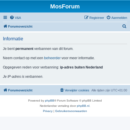
MosForum
V&A
Registreer
Aanmelden
Z
Forumoverzicht
o
Informatie
e
k
Je bent
permanent
verbannen van dit forum.
Neem contact op met een
beheerder
voor meer informatie.
Opgegeven reden voor verbanning:
ip-adres buiten Nederland
Je IP-adres is verbannen.
Forumoverzicht
Verwijder cookies
Alle tijden zijn
UTC+01:00
Powered by
phpBB
® Forum Software © phpBB Limited
Nederlandse vertaling door
phpBB.nl
.
Privacy
|
Gebruikersvoorwaarden