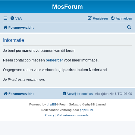
MosForum
V&A
Registreer
Aanmelden
Z
Forumoverzicht
o
Informatie
e
k
Je bent
permanent
verbannen van dit forum.
Neem contact op met een
beheerder
voor meer informatie.
Opgegeven reden voor verbanning:
ip-adres buiten Nederland
Je IP-adres is verbannen.
Forumoverzicht
Verwijder cookies
Alle tijden zijn
UTC+01:00
Powered by
phpBB
® Forum Software © phpBB Limited
Nederlandse vertaling door
phpBB.nl
.
Privacy
|
Gebruikersvoorwaarden