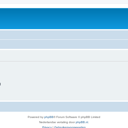
d
Powered by
phpBB
® Forum Software © phpBB Limited
Nederlandse vertaling door
phpBB.nl
.
Privacy
|
Gebruikersvoorwaarden