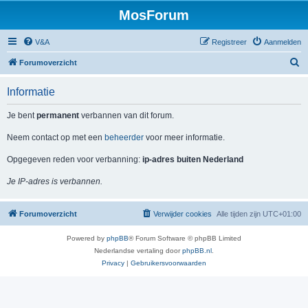
MosForum
V&A
Registreer
Aanmelden
Z
Forumoverzicht
o
Informatie
e
k
Je bent
permanent
verbannen van dit forum.
Neem contact op met een
beheerder
voor meer informatie.
Opgegeven reden voor verbanning:
ip-adres buiten Nederland
Je IP-adres is verbannen.
Forumoverzicht
Verwijder cookies
Alle tijden zijn
UTC+01:00
Powered by
phpBB
® Forum Software © phpBB Limited
Nederlandse vertaling door
phpBB.nl
.
Privacy
|
Gebruikersvoorwaarden