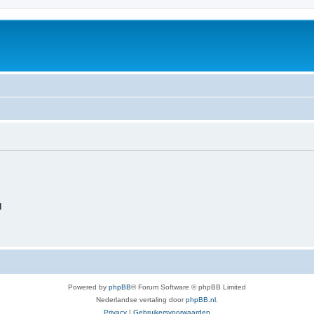
d
Powered by
phpBB
® Forum Software © phpBB Limited
Nederlandse vertaling door
phpBB.nl
.
Privacy
|
Gebruikersvoorwaarden