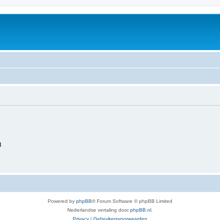
d
Powered by
phpBB
® Forum Software © phpBB Limited
Nederlandse vertaling door
phpBB.nl
.
Privacy
|
Gebruikersvoorwaarden