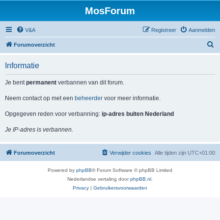
MosForum
V&A
Registreer
Aanmelden
Z
Forumoverzicht
o
Informatie
e
k
Je bent
permanent
verbannen van dit forum.
Neem contact op met een
beheerder
voor meer informatie.
Opgegeven reden voor verbanning:
ip-adres buiten Nederland
Je IP-adres is verbannen.
Forumoverzicht
Verwijder cookies
Alle tijden zijn
UTC+01:00
Powered by
phpBB
® Forum Software © phpBB Limited
Nederlandse vertaling door
phpBB.nl
.
Privacy
|
Gebruikersvoorwaarden