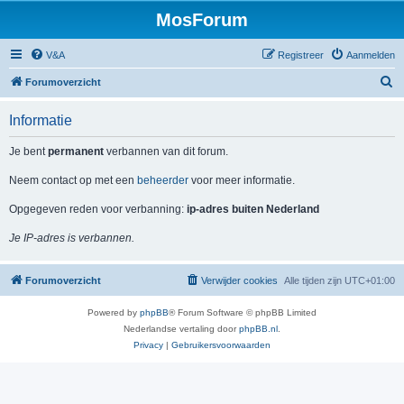
MosForum
V&A
Registreer
Aanmelden
Z
Forumoverzicht
o
Informatie
e
k
Je bent
permanent
verbannen van dit forum.
Neem contact op met een
beheerder
voor meer informatie.
Opgegeven reden voor verbanning:
ip-adres buiten Nederland
Je IP-adres is verbannen.
Forumoverzicht
Verwijder cookies
Alle tijden zijn
UTC+01:00
Powered by
phpBB
® Forum Software © phpBB Limited
Nederlandse vertaling door
phpBB.nl
.
Privacy
|
Gebruikersvoorwaarden