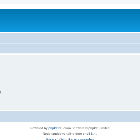
d
Powered by
phpBB
® Forum Software © phpBB Limited
Nederlandse vertaling door
phpBB.nl
.
Privacy
|
Gebruikersvoorwaarden