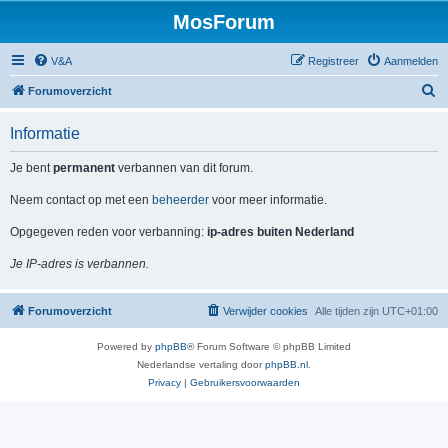
MosForum
V&A
Registreer
Aanmelden
Z
Forumoverzicht
o
Informatie
e
k
Je bent
permanent
verbannen van dit forum.
Neem contact op met een
beheerder
voor meer informatie.
Opgegeven reden voor verbanning:
ip-adres buiten Nederland
Je IP-adres is verbannen.
Forumoverzicht
Verwijder cookies
Alle tijden zijn
UTC+01:00
Powered by
phpBB
® Forum Software © phpBB Limited
Nederlandse vertaling door
phpBB.nl
.
Privacy
|
Gebruikersvoorwaarden