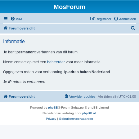
MosForum
V&A
Registreer
Aanmelden
Z
Forumoverzicht
o
Informatie
e
k
Je bent
permanent
verbannen van dit forum.
Neem contact op met een
beheerder
voor meer informatie.
Opgegeven reden voor verbanning:
ip-adres buiten Nederland
Je IP-adres is verbannen.
Forumoverzicht
Verwijder cookies
Alle tijden zijn
UTC+01:00
Powered by
phpBB
® Forum Software © phpBB Limited
Nederlandse vertaling door
phpBB.nl
.
Privacy
|
Gebruikersvoorwaarden