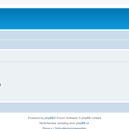
d
Powered by
phpBB
® Forum Software © phpBB Limited
Nederlandse vertaling door
phpBB.nl
.
Privacy
|
Gebruikersvoorwaarden