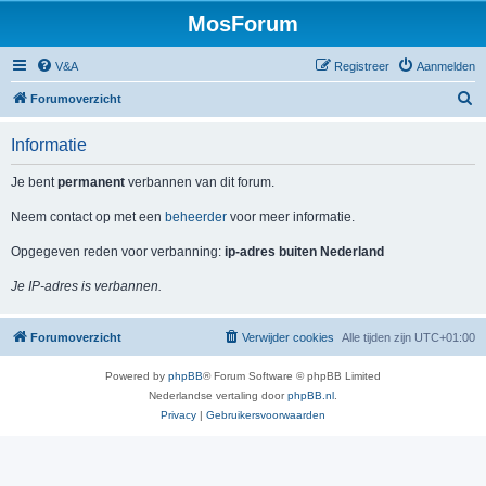
MosForum
V&A
Registreer
Aanmelden
Z
Forumoverzicht
o
Informatie
e
k
Je bent
permanent
verbannen van dit forum.
Neem contact op met een
beheerder
voor meer informatie.
Opgegeven reden voor verbanning:
ip-adres buiten Nederland
Je IP-adres is verbannen.
Forumoverzicht
Verwijder cookies
Alle tijden zijn
UTC+01:00
Powered by
phpBB
® Forum Software © phpBB Limited
Nederlandse vertaling door
phpBB.nl
.
Privacy
|
Gebruikersvoorwaarden