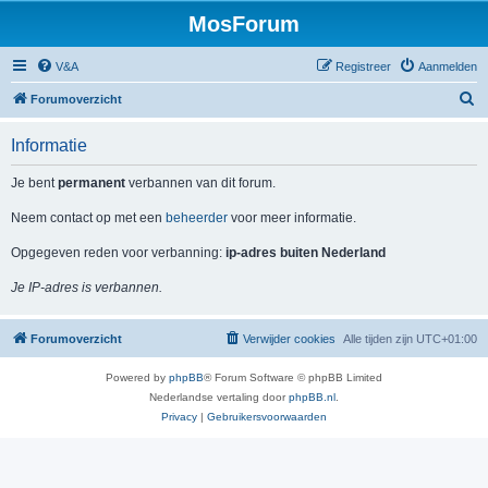
MosForum
V&A
Registreer
Aanmelden
Z
Forumoverzicht
o
Informatie
e
k
Je bent
permanent
verbannen van dit forum.
Neem contact op met een
beheerder
voor meer informatie.
Opgegeven reden voor verbanning:
ip-adres buiten Nederland
Je IP-adres is verbannen.
Forumoverzicht
Verwijder cookies
Alle tijden zijn
UTC+01:00
Powered by
phpBB
® Forum Software © phpBB Limited
Nederlandse vertaling door
phpBB.nl
.
Privacy
|
Gebruikersvoorwaarden