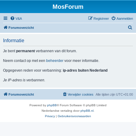
MosForum
V&A
Registreer
Aanmelden
Z
Forumoverzicht
o
Informatie
e
k
Je bent
permanent
verbannen van dit forum.
Neem contact op met een
beheerder
voor meer informatie.
Opgegeven reden voor verbanning:
ip-adres buiten Nederland
Je IP-adres is verbannen.
Forumoverzicht
Verwijder cookies
Alle tijden zijn
UTC+01:00
Powered by
phpBB
® Forum Software © phpBB Limited
Nederlandse vertaling door
phpBB.nl
.
Privacy
|
Gebruikersvoorwaarden