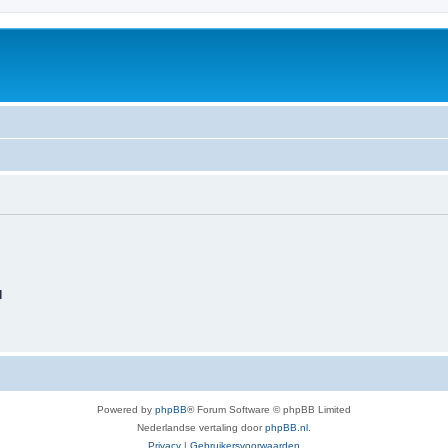
d
Powered by
phpBB
® Forum Software © phpBB Limited
Nederlandse vertaling door
phpBB.nl
.
Privacy
|
Gebruikersvoorwaarden