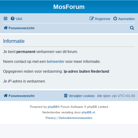
MosForum
V&A
Registreer
Aanmelden
Z
Forumoverzicht
o
Informatie
e
k
Je bent
permanent
verbannen van dit forum.
Neem contact op met een
beheerder
voor meer informatie.
Opgegeven reden voor verbanning:
ip-adres buiten Nederland
Je IP-adres is verbannen.
Forumoverzicht
Verwijder cookies
Alle tijden zijn
UTC+01:00
Powered by
phpBB
® Forum Software © phpBB Limited
Nederlandse vertaling door
phpBB.nl
.
Privacy
|
Gebruikersvoorwaarden