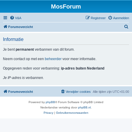
MosForum
V&A
Registreer
Aanmelden
Z
Forumoverzicht
o
Informatie
e
k
Je bent
permanent
verbannen van dit forum.
Neem contact op met een
beheerder
voor meer informatie.
Opgegeven reden voor verbanning:
ip-adres buiten Nederland
Je IP-adres is verbannen.
Forumoverzicht
Verwijder cookies
Alle tijden zijn
UTC+01:00
Powered by
phpBB
® Forum Software © phpBB Limited
Nederlandse vertaling door
phpBB.nl
.
Privacy
|
Gebruikersvoorwaarden