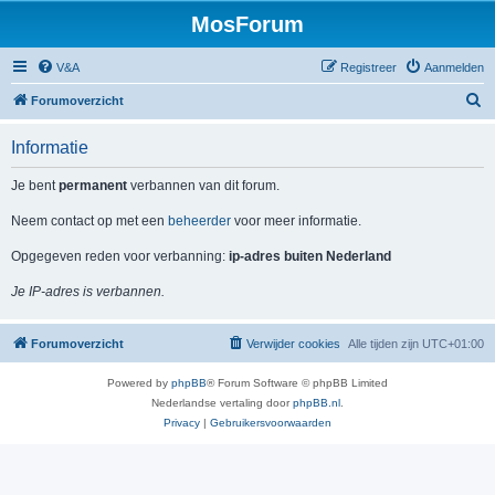
MosForum
V&A
Registreer
Aanmelden
Z
Forumoverzicht
o
Informatie
e
k
Je bent
permanent
verbannen van dit forum.
Neem contact op met een
beheerder
voor meer informatie.
Opgegeven reden voor verbanning:
ip-adres buiten Nederland
Je IP-adres is verbannen.
Forumoverzicht
Verwijder cookies
Alle tijden zijn
UTC+01:00
Powered by
phpBB
® Forum Software © phpBB Limited
Nederlandse vertaling door
phpBB.nl
.
Privacy
|
Gebruikersvoorwaarden