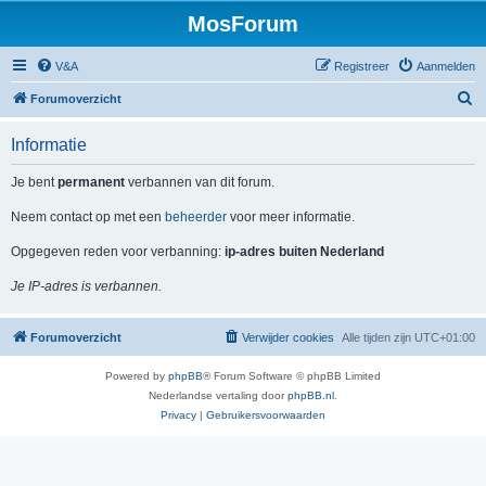
MosForum
V&A
Registreer
Aanmelden
Z
Forumoverzicht
o
Informatie
e
k
Je bent
permanent
verbannen van dit forum.
Neem contact op met een
beheerder
voor meer informatie.
Opgegeven reden voor verbanning:
ip-adres buiten Nederland
Je IP-adres is verbannen.
Forumoverzicht
Verwijder cookies
Alle tijden zijn
UTC+01:00
Powered by
phpBB
® Forum Software © phpBB Limited
Nederlandse vertaling door
phpBB.nl
.
Privacy
|
Gebruikersvoorwaarden