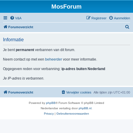
MosForum
V&A
Registreer
Aanmelden
Z
Forumoverzicht
o
Informatie
e
k
Je bent
permanent
verbannen van dit forum.
Neem contact op met een
beheerder
voor meer informatie.
Opgegeven reden voor verbanning:
ip-adres buiten Nederland
Je IP-adres is verbannen.
Forumoverzicht
Verwijder cookies
Alle tijden zijn
UTC+01:00
Powered by
phpBB
® Forum Software © phpBB Limited
Nederlandse vertaling door
phpBB.nl
.
Privacy
|
Gebruikersvoorwaarden