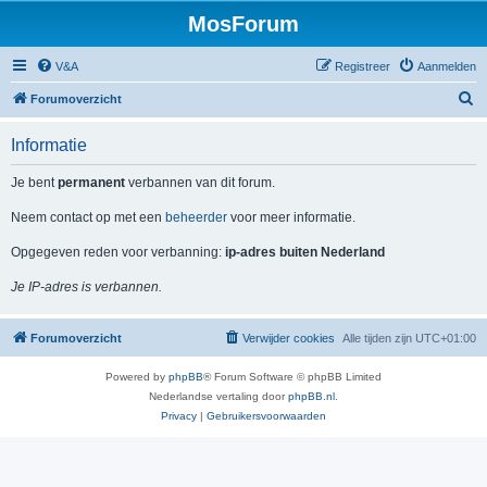
MosForum
V&A
Registreer
Aanmelden
Z
Forumoverzicht
o
Informatie
e
k
Je bent
permanent
verbannen van dit forum.
Neem contact op met een
beheerder
voor meer informatie.
Opgegeven reden voor verbanning:
ip-adres buiten Nederland
Je IP-adres is verbannen.
Forumoverzicht
Verwijder cookies
Alle tijden zijn
UTC+01:00
Powered by
phpBB
® Forum Software © phpBB Limited
Nederlandse vertaling door
phpBB.nl
.
Privacy
|
Gebruikersvoorwaarden