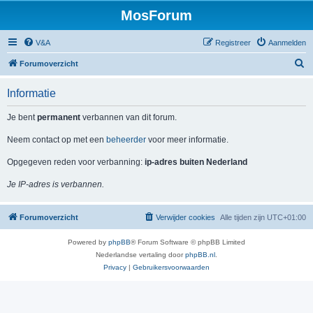
MosForum
V&A
Registreer
Aanmelden
Z
Forumoverzicht
o
Informatie
e
k
Je bent
permanent
verbannen van dit forum.
Neem contact op met een
beheerder
voor meer informatie.
Opgegeven reden voor verbanning:
ip-adres buiten Nederland
Je IP-adres is verbannen.
Forumoverzicht
Verwijder cookies
Alle tijden zijn
UTC+01:00
Powered by
phpBB
® Forum Software © phpBB Limited
Nederlandse vertaling door
phpBB.nl
.
Privacy
|
Gebruikersvoorwaarden