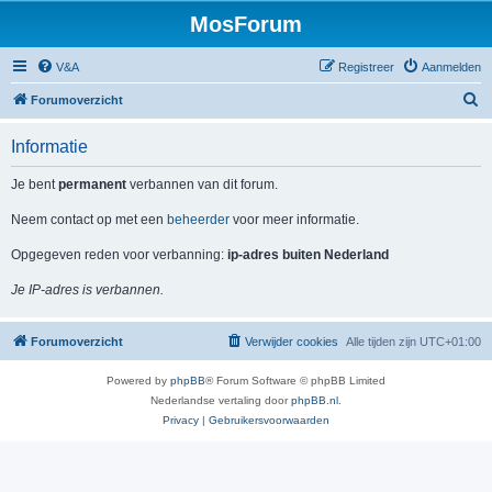
MosForum
V&A
Registreer
Aanmelden
Z
Forumoverzicht
o
Informatie
e
k
Je bent
permanent
verbannen van dit forum.
Neem contact op met een
beheerder
voor meer informatie.
Opgegeven reden voor verbanning:
ip-adres buiten Nederland
Je IP-adres is verbannen.
Forumoverzicht
Verwijder cookies
Alle tijden zijn
UTC+01:00
Powered by
phpBB
® Forum Software © phpBB Limited
Nederlandse vertaling door
phpBB.nl
.
Privacy
|
Gebruikersvoorwaarden