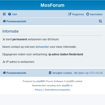
MosForum
V&A
Registreer
Aanmelden
Z
Forumoverzicht
o
Informatie
e
k
Je bent
permanent
verbannen van dit forum.
Neem contact op met een
beheerder
voor meer informatie.
Opgegeven reden voor verbanning:
ip-adres buiten Nederland
Je IP-adres is verbannen.
Forumoverzicht
Verwijder cookies
Alle tijden zijn
UTC+01:00
Powered by
phpBB
® Forum Software © phpBB Limited
Nederlandse vertaling door
phpBB.nl
.
Privacy
|
Gebruikersvoorwaarden