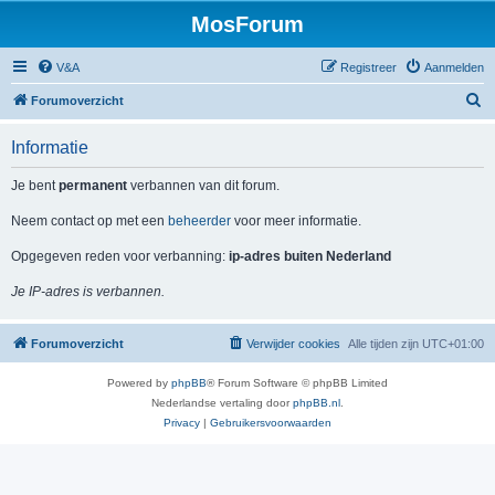
MosForum
V&A
Registreer
Aanmelden
Z
Forumoverzicht
o
Informatie
e
k
Je bent
permanent
verbannen van dit forum.
Neem contact op met een
beheerder
voor meer informatie.
Opgegeven reden voor verbanning:
ip-adres buiten Nederland
Je IP-adres is verbannen.
Forumoverzicht
Verwijder cookies
Alle tijden zijn
UTC+01:00
Powered by
phpBB
® Forum Software © phpBB Limited
Nederlandse vertaling door
phpBB.nl
.
Privacy
|
Gebruikersvoorwaarden