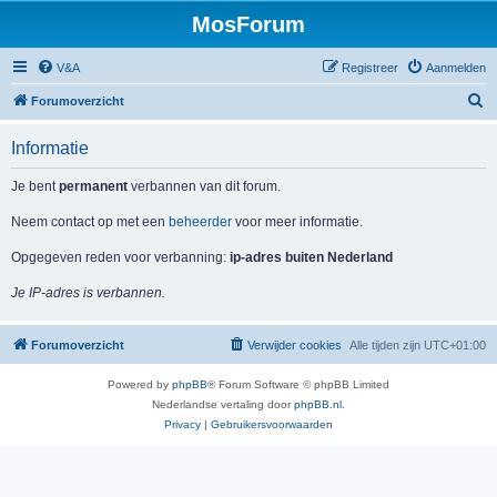
MosForum
V&A
Registreer
Aanmelden
Z
Forumoverzicht
o
Informatie
e
k
Je bent
permanent
verbannen van dit forum.
Neem contact op met een
beheerder
voor meer informatie.
Opgegeven reden voor verbanning:
ip-adres buiten Nederland
Je IP-adres is verbannen.
Forumoverzicht
Verwijder cookies
Alle tijden zijn
UTC+01:00
Powered by
phpBB
® Forum Software © phpBB Limited
Nederlandse vertaling door
phpBB.nl
.
Privacy
|
Gebruikersvoorwaarden