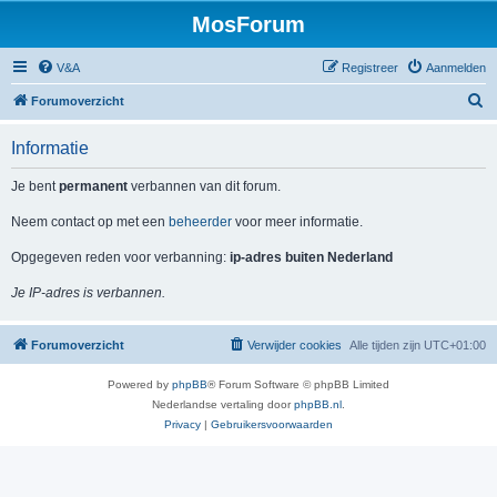
MosForum
V&A
Registreer
Aanmelden
Z
Forumoverzicht
o
Informatie
e
k
Je bent
permanent
verbannen van dit forum.
Neem contact op met een
beheerder
voor meer informatie.
Opgegeven reden voor verbanning:
ip-adres buiten Nederland
Je IP-adres is verbannen.
Forumoverzicht
Verwijder cookies
Alle tijden zijn
UTC+01:00
Powered by
phpBB
® Forum Software © phpBB Limited
Nederlandse vertaling door
phpBB.nl
.
Privacy
|
Gebruikersvoorwaarden